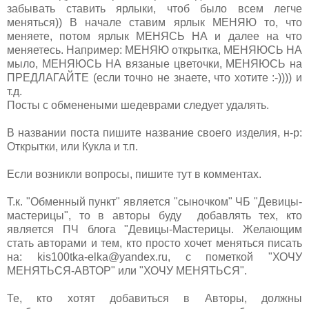
забывать ставить ярлыки, чтоб было всем легче
меняться)) В начале ставим ярлык МЕНЯЮ то, что
меняете, потом ярлык МЕНЯСЬ НА и далее на что
меняетесь. Например: МЕНЯЮ открытка, МЕНЯЮСЬ НА
мыло, МЕНЯЮСЬ НА вязаные цветочки, МЕНЯЮСЬ на
ПРЕДЛАГАЙТЕ (если точно не знаете, что хотите :-)))) и
т.д.
Посты с обменеными шедеврами следует удалять.
В названии поста пишите название своего изделия, н-р:
Открытки, или Кукла и т.п.
Если возникли вопросы, пишите тут в комментах.
Т.к. "Обменный пункт" является "сыночком" ЧБ "Девицы-
мастерицы", то в авторы буду добавлять тех, кто
является ПЧ блога "Девицы-Мастерицы. Желающим
стать авторами и тем, кто просто хочет меняться писать
на: kis100tka-elka@yandex.ru, с пометкой "ХОЧУ
МЕНЯТЬСЯ-АВТОР" или "ХОЧУ МЕНЯТЬСЯ".
Те, кто хотят добавиться в Авторы, должны